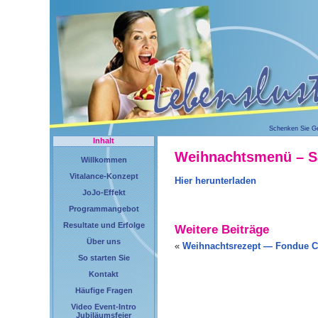
Schenken Sie G
Inhalt
Weihnachtsmenü – S
Willkommen
Vitalance-Konzept
Hier herunterladen
JoJo-Effekt
Programmangebot
Resultate und Erfolge
Weitere Beiträge
Über uns
«
Weihnachtsrezept — Fondue C
So starten Sie
Kontakt
Häufige Fragen
Video Event-Intro
Jubiläumsfeier