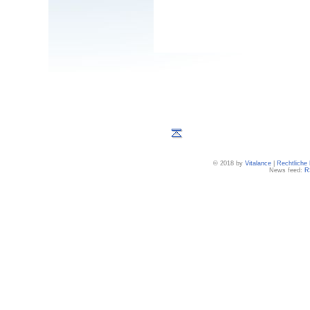
© 2018 by
Vitalance
|
Rechtliche
News feed:
R