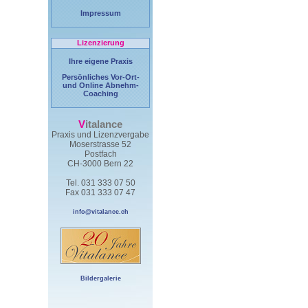
Impressum
Lizenzierung
Ihre eigene Praxis
Persönliches Vor-Ort-
und Online Abnehm-
Coaching
V
italance
Praxis und Lizenzvergabe
Moserstrasse 52
Postfach
CH-3000 Bern 22
Tel. 031 333 07 50
Fax 031 333 07 47
info@vitalance.ch
Bildergalerie